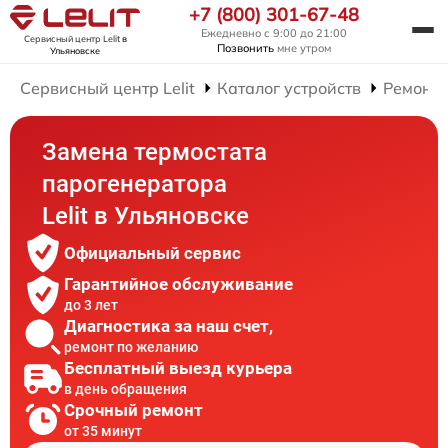
+7 (800) 301-67-48
Ежедневно с 9:00 до 21:00
Сервисный центр Lelit
в
Позвонить
мне утром
Ульяновске
Сервисный центр Lelit
Каталог устройств
Ремонт 
Замена термостата
парогенератора
Lelit в Ульяновске
Официальный сервис
Гарантийное обслуживание
до 3 лет
Диагностика за наш счет,
ремонт по желанию
Бесплатный выезд курьера
в день обращения
Срочный ремонт
от 35 минут